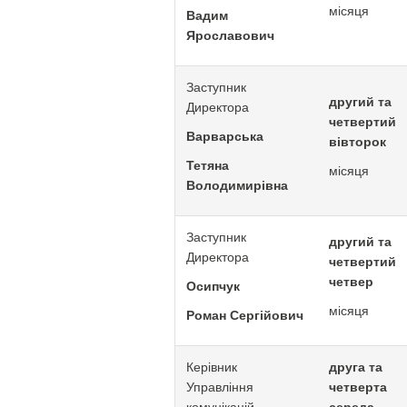
місяця
Вадим
Ярославович
Заступник
другий та
Директора
четвертий
Варварська
вівторок
Тетяна
місяця
Володимирівна
Заступник
другий та
Директора
четвертий
четвер
Осипчук
місяця
Роман Сергійович
Керівник
друга та
Управління
четверта