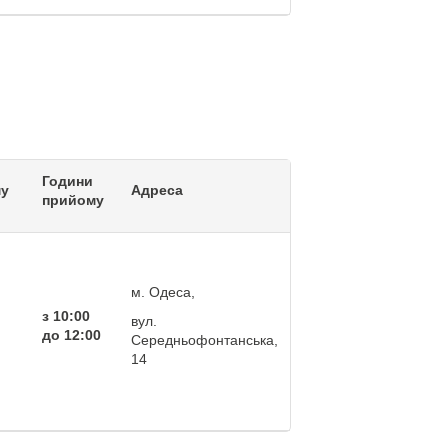
Години
му
Адреса
прийому
м. Одеса,
з 10:00
вул.
до 12:00
Середньофонтанська,
14