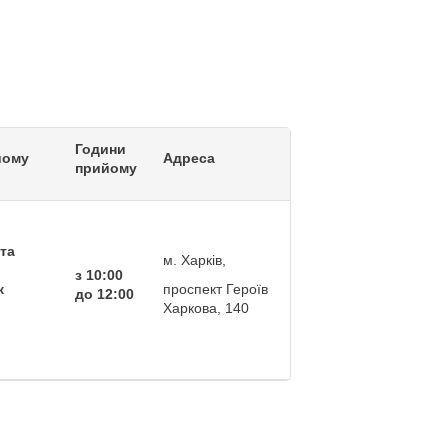
Години
йому
Адреса
прийому
та
м. Харків,
з 10:00
к
проспект Героїв
до 12:00
Харкова, 140