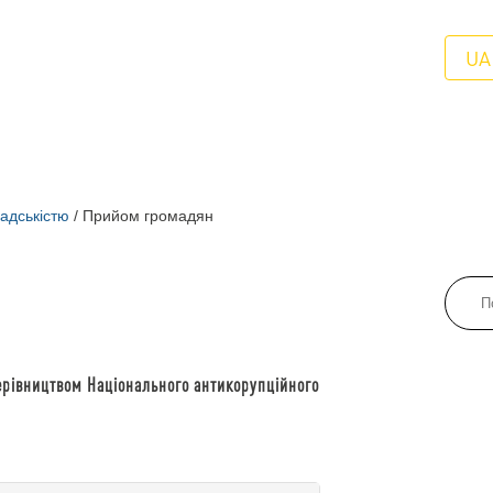
UA
адськістю
/
Прийом громадян
ерівництвом Національного антикорупційного