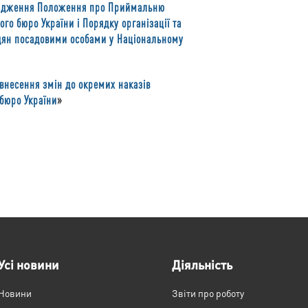
рдження Положення про Приймальню
го бюро України і Порядку організації та
дян посадовими особами у Національному
внесення змін до окремих наказів
бюро України
»
Усі новини
Діяльність
Новини
Звіти про роботу