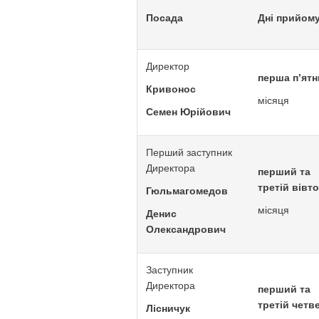
Посада
Дні прийом
Директор
перша п’ят
Кривонос
місяця
Семен Юрійович
Перший заступник
Директора
перший та
третій вівт
Гюльмагомедов
місяця
Денис
Олександрович
Заступник
Директора
перший та
третій четв
Лісничук