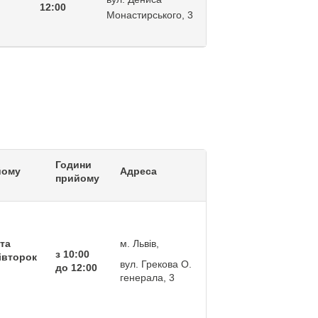
12:00
Монастирського, 3
Години
йому
Адреса
прийому
та
м. Львів,
з 10:00
вівторок
вул. Грекова О.
до 12:00
генерала, 3