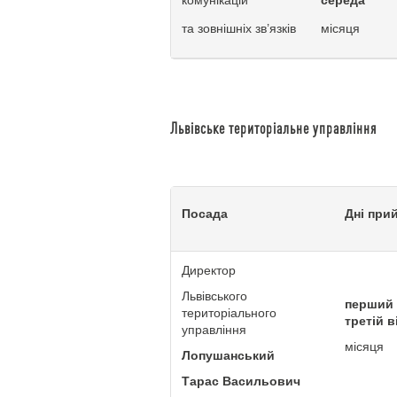
комунікацій
середа
та зовнішніх зв’язків
місяця
Львівське територіальне управління
Посада
Дні при
Директор
Львівського
перший 
територіального
третій 
управління
місяця
Лопушанський
Тарас Васильович