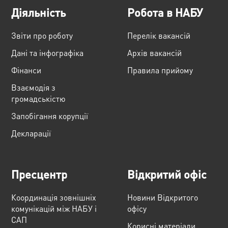
Діяльність
Робота в НАБУ
Звіти про роботу
Перелік вакансій
Дані та інфографіка
Архів вакансій
Фінанси
Правила прийому
Взаємодія з
громадськістю
Запобігання корупції
Декларації
Пресцентр
Відкритий офіс
Координація зовнішніх
Новини Відкритого
комунікацій між НАБУ і
офісу
САП
Корисні матеріали