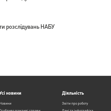
ти розслідувань НАБУ
Усі новини
Діяльність
Новини
Звіти про роботу
Особливо важливі справи
Дані та інфографіка