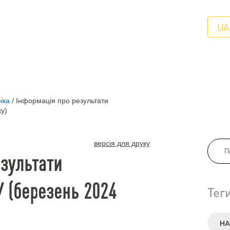
UA
іка
/
Інформація про результати
у)
версія для друку
езультати
У (березень 2024
Тег
НА