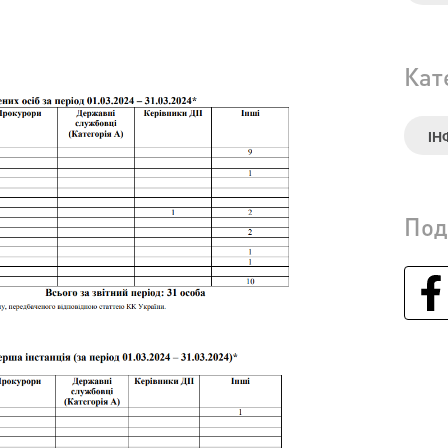
Кат
ІН
Под