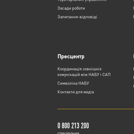
Засади роботи
Запитання-відповіді
Пресцентр
Координація зовнішніх
комунікацій між НАБУ і САП
Cимволіка НАБУ
Контакти для медіа
0 800 213 200
cпеціальна