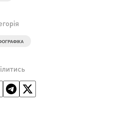
егорія
ФОГРАФІКА
ілитись