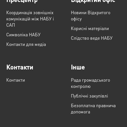
Координація зовнішніх
Новини Відкритого
комунікацій між НАБУ і
офісу
САП
Корисні матеріали
Cимволіка НАБУ
Слідство веде НАБУ
Контакти для медіа
Контакти
Інше
Контакти
Рада громадського
контролю
Публічні закупівлі
Безоплатна правнича
допомога