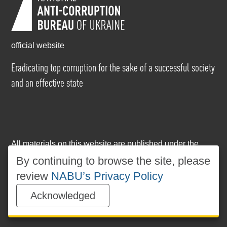
official website
Eradicating top corruption for the sake of a successful society
and an effective state
All materials on this website are published under the
Creative Commons Attribution-NonCommercial-
By continuing to browse the site, please
NoDerivatives 4.0 International license
. The use of any
review
NABU’s Privacy Policy
materials posted on the website is permitted provided
that a reference to
www.nabu.gov.ua
is made, regardless
Acknowledged
of whether the materials are used in whole or in part.