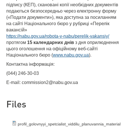
підпису (КЕП), скановані копії необхідних документів
подаються безпосередньо через електронну форму
(«Подати документи»), яка доступна за посиланням
на сайті Національного бюро у рубриці «Перелік
вакансій»
https://nabu.gov.ua/robota-v-nabu/perelik-vakansiy/
протягом
15 календарних днів
з дня оприлюднення
цього оголошення на офіційному веб-сайті
Національного бюро (
www.nabu.gov.ua
).
Контактна інформація:
(044) 246-30-03
E-mail: commission2@nabu.gov.ua
Files
profil_golovnyyi_spetcialist_viddilu_planuvannia_material