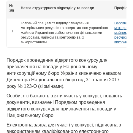
№
Назва структурного підрозділу та посади
Профіль 
з/п
Головний спеціаліст відділу планування
Головний с
матеріальних ресурсів та оперативного управління
матеріальн
майном Управління забезпечення фінансовими
майном Уп
ресурсами, майном та контролю за їх
ресурсами,
використанням
використа
Порядок проведення відкритого конкурсу для
призначення на посади у Національному
антикорупційному бюро України визначено наказом
Директора Національного бюро від 31 травня 2017
року № 123-О (зі змінами).
Особи, які бажають взяти участь у конкурсі, подають
документи, визначені Порядком проведення
відкритого конкурсу для призначення на посади у
Національному бюро.
Електронна заява для участі у конкурсі, підписана з
використанням кваліфікованого електронного