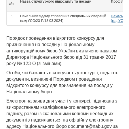
Назва структурного підрозділу та посади
Профіль 
з/п
Начальник відділу Управління спеціальних операцій
Начальник 
(код УСО/23-Р/18.03.2024)
(код УСО/2
Порядок проведення відкритого конкурсу для
призначення на посади у Національному
антикорупційному бюро України визначено наказом
Директора Національного бюро від 31 травня 2017
року № 123-О (зі змінами).
Особи, які бажають взяти участь у конкурсі, подають
документи, визначені Порядком проведення
відкритого конкурсу для призначення на посади у
Національному бюро.
Електронна заява для участі у конкурсі, підписана з
використанням кваліфікованого електронного
підпису, разом із сканованими копіями необхідних
документів надсилаються на офіційну електронну
адресу Національного бюро document@nabu.gov.ua